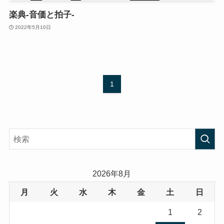
楽典-音価と拍子-
2022年5月10日
1
2026年8月
月
火
水
木
金
土
日
1
2