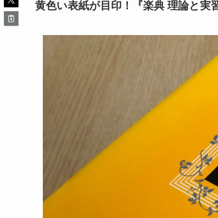
黄色い表紙が目印！『楽典 理論と実